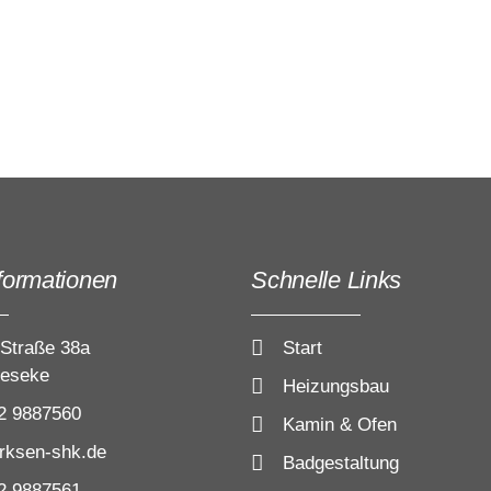
formationen
Schnelle Links
 Straße 38a
Start
eseke
Heizungsbau
2 9887560
Kamin & Ofen
rksen-shk.de
Badgestaltung
2 9887561