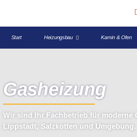
Start
Heizungsbau
Kamin & Ofen
Gasheizung
Wir sind Ihr Fachbetrieb für moderne
Lippstadt, Salzkotten und Umgebung.